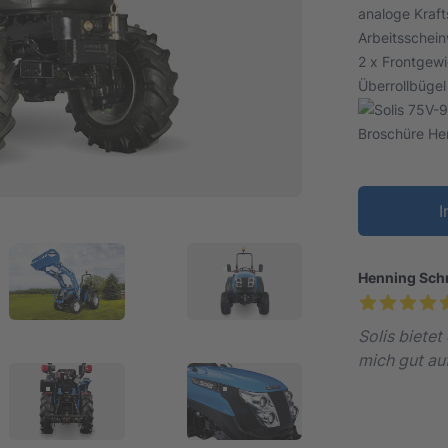
analoge Kraft
Arbeitsschei
2 x Frontgewi
Überrollbüge
Broschüre He
I
Henning Sch
Solis bietet
mich gut au