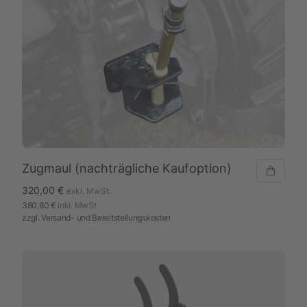
Zugmaul (nachträgliche Kaufoption)
320,00 €
exkl. MwSt.
380,80 €
inkl. MwSt.
zzgl.
Versand- und Bereitstellungskosten