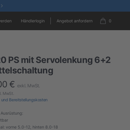
werden
Händlerlogin
Angebot anfordern
0
items in cart,
20 PS mit Servolenkung 6+2
ttelschaltung
00 €
t information
exkl. MwSt.
l. MwSt.
 und Bereitstellungskosten
 Ausrüstung:
ltbar
al: vorne 5.0-12, hinten 8.0-18