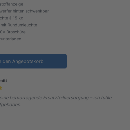
stoffanzeige
nwerfer hinten schwenkbar
chte á 15 kg
l mit Rundumleuchte
runterladen
n den Angebotskorb
mitt
 eine hervorragende Ersatzteilversorgung – ich fühle
fgehoben.