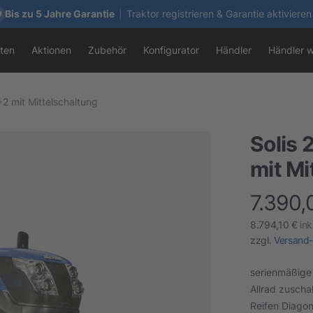
Bis zu 5 Jahre Garantie
|
Traktor registrieren & Garantie aktivieren
ten
Aktionen
Zubehör
Konfigurator
Händler
Händler 
2 mit Mittelschaltung
Solis 
mit Mi
7.390,
finalProduc
8.794,10 €
ink
zzgl.
Versand-
serienmäßige
Allrad zuscha
Reifen Diagon