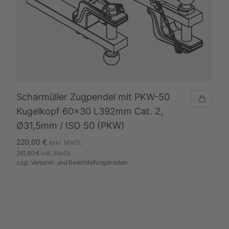
Scharmüller Zugpendel mit PKW-50
Kugelkopf 60x30 L392mm Cat. 2,
Ø31,5mm / ISO 50 (PKW)
220,00 €
exkl. MwSt.
261,80 €
inkl. MwSt.
zzgl.
Versand- und Bereitstellungskosten