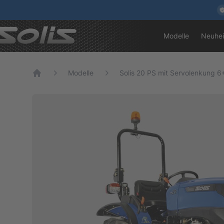
Modelle
Neuhei
Modelle
Solis 20 PS mit Servolenkung 6+
Home