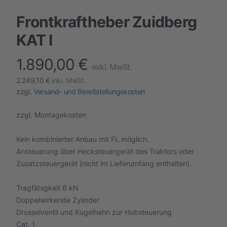
Frontkraftheber Zuidberg
KAT I
1.890,00 €
finalProduct information
exkl. MwSt.
2.249,10 €
inkl. MwSt.
zzgl.
Versand- und Bereitstellungskosten
zzgl. Montagekosten
Kein kombinierter Anbau mit FL möglich.
Ansteuerung über Hecksteuergerät des Traktors oder
Zusatzsteuergerät (nicht im Lieferumfang enthalten).
Tragfähigkeit 6 kN
Doppelwirkende Zylinder
Drosselventil und Kugelhahn zur Hubsteuerung
Cat. 1