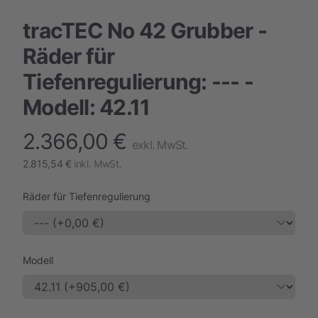
tracTEC No 42 Grubber -
Räder für
Tiefenregulierung: --- -
Modell: 42.11
2.366,00 €
finalProduct information
exkl. MwSt.
2.815,54 €
inkl. MwSt.
Räder für Tiefenregulierung
Modell