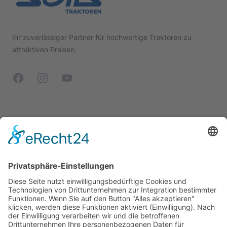
Ihr zuverlässiger Partner für hochwertige Traktoren zu
attraktiven Preisen.
Facebook
Instagram
YouTube
Modelle
Rechtliches
Farm Serie
Impressum
Kompakt Serie
Datenschutz
Limited Edition
AGB
Schmalspur