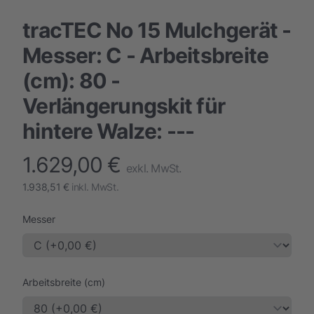
tracTEC No 15 Mulchgerät -
Messer: C - Arbeitsbreite
(cm): 80 -
Verlängerungskit für
hintere Walze: ---
1.629,00 €
finalProduct information
exkl. MwSt.
1.938,51 €
inkl. MwSt.
Messer
Arbeitsbreite (cm)