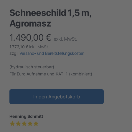
Schneeschild 1,5 m,
Agromasz
1.490,00 €
finalProduct information
exkl. MwSt.
1.773,10 €
inkl. MwSt.
zzgl.
Versand- und Bereitstellungskosten
(hydraulisch steuerbar)
Für Euro Aufnahme und KAT. 1 (kombiniert)
In den Angebotskorb
Henning Schmitt