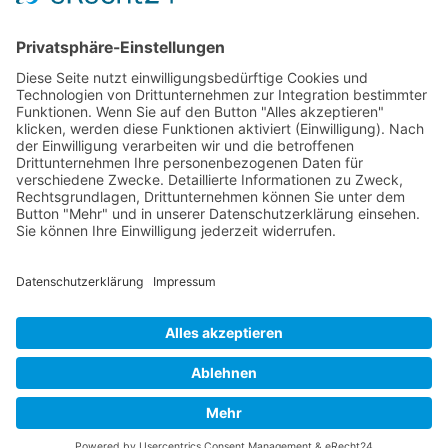
Rechtliches
Farm Serie
Impressum
Kompakt Serie
Datenschutz
Limited Edition
AGB
Schmalspur
Service
Garantie
Kontakt
Copyright © ILAFA eG Radolfzell | Änderungen und Irrtümer
vorbehalten. Abbildungen ähnlich.