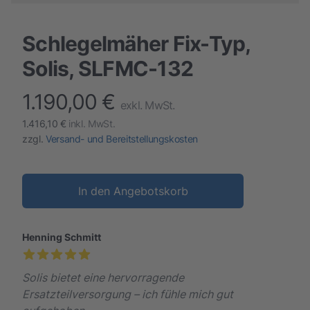
Schlegelmäher Fix-Typ,
Solis, SLFMC-132
1.190,00 €
finalProduct information
exkl. MwSt.
1.416,10 €
inkl. MwSt.
zzgl.
Versand- und Bereitstellungskosten
In den Angebotskorb
Henning Schmitt
Solis bietet eine hervorragende
Ersatzteilversorgung – ich fühle mich gut