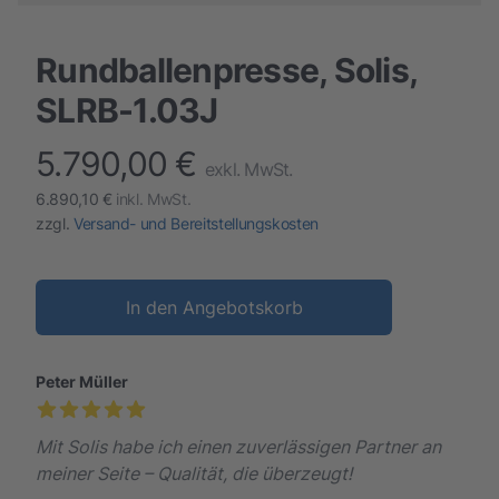
Rundballenpresse, Solis,
SLRB-1.03J
5.790,00 €
finalProduct information
exkl. MwSt.
6.890,10 €
inkl. MwSt.
zzgl.
Versand- und Bereitstellungskosten
In den Angebotskorb
Peter Müller
Mit Solis habe ich einen zuverlässigen Partner an
meiner Seite – Qualität, die überzeugt!