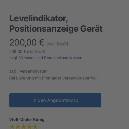
Levelindikator,
Positionsanzeige Gerät
200,00 €
finalProduct information
exkl. MwSt.
238,00 €
inkl. MwSt.
zzgl.
Versand- und Bereitstellungskosten
zzgl. Versandkosten.
Bei Lieferung mit Frontlader versandkostenfrei.
In den Angebotskorb
Wolf-Dieter König