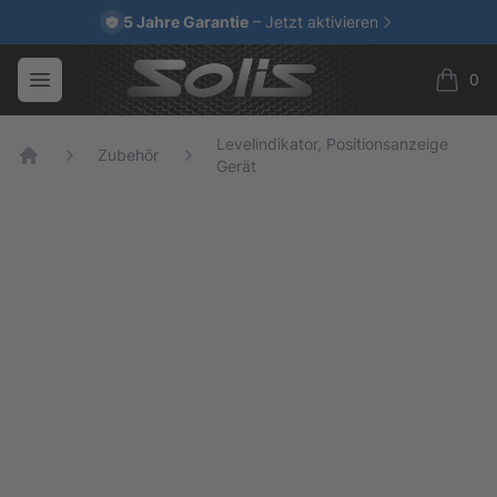
5 Jahre Garantie
– Jetzt aktivieren
Open menu
0
Your Company
items i
Levelindikator, Positionsanzeige
Zubehör
Gerät
Home