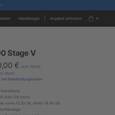
werden
Händlerlogin
Angebot anfordern
0
items in cart,
90 Stage V
0,00 €
t information
exkl. MwSt.
nkl. MwSt.
 und Bereitstellungskosten
 Ausrüstung:
0 Solis (39 km/h)
al: vorne 12.20-24, hinten 18.40-30
stoffanzeige