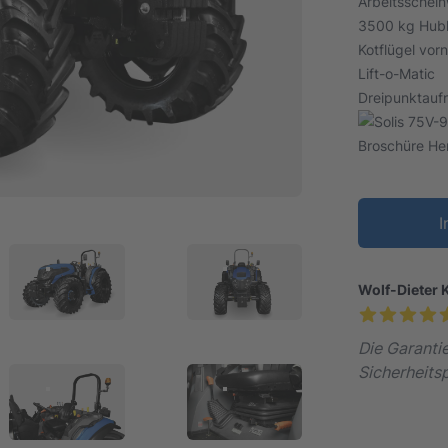
Arbeitsschei
3500 kg Hubk
Kotflügel vor
Lift-o-Matic
Dreipunktauf
Broschüre He
I
Wolf-Dieter 
Die Garantie
Sicherheitsp