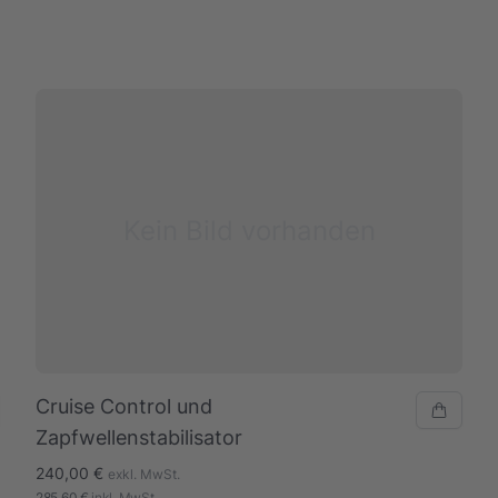
Kein Bild vorhanden
Cruise Control und
Zapfwellenstabilisator
240,00 €
exkl. MwSt.
285,60 €
inkl. MwSt.