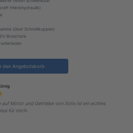
nwerfer hinten schwenkbar
raft (Heckhydraulik)
ne
nahme (über Schnellkuppler)
runterladen
n den Angebotskorb
König
 auf Motor und Getriebe von Solis ist ein echtes
lus für mich.