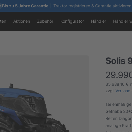
Bis zu 5 Jahre Garantie
|
Traktor registrieren & Garantie aktivieren
ten
Aktionen
Zubehör
Konfigurator
Händler
Händler 
Solis 
29.99
finalProduc
35.688,10 €
i
zzgl.
Versand-
serienmäßige
Getriebe 20+2
Reifen Diagon
analoge Kraft