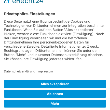
Rechtliches
Farm Serie
Impressum
Kompakt Serie
Datenschutz
Limited Edition
AGB
Schmalspur
Service
Garantie
Kontakt
Copyright © ILAFA eG Radolfzell | Änderungen und Irrtümer
vorbehalten. Abbildungen ähnlich.