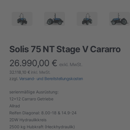
Solis 75 NT Stage V Cararro
26.990,00 €
finalProduct information
exkl. MwSt.
32.118,10 €
inkl. MwSt.
zzgl.
Versand- und Bereitstellungskosten
serienmäßige Ausrüstung:
12+12 Carraro Getriebe
Allrad
Reifen Diagonal: 8.00-18 & 14.9-24
2DW Hydraulikkreis
2500 kg Hubkraft (Heckhydraulik)